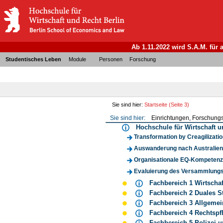
Ab 1.11.2022 wird S.A.M. für
Studentisches Leben
Module
Personen
Forschung
Sie sind hier:
Startseite
(Seite 3)
Sie sind hier:
Einrichtungen, Forschungs
Hochschule für Wirtschaft
Transformation by Creagilizatio
Auswanderung nach Australien:
Organisationale EQ-Kompetenz:
Evaluierung des Versammlungsf
Fachbereich 1 Wirtsch
Fachbereich 2 Duales 
Fachbereich 3 Allgem
Fachbereich 4 Rechts
Fachbereich 5 Polizei