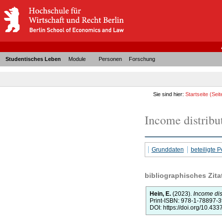
Studentisches Leben
Module
Personen
Forschung
Sie sind hier:
Startseite
(Seit
Income distribu
Grunddaten
beteiligte
bibliographisches Zita
Hein, E.
(2023).
Income dist
Print-ISBN: 978-1-78897-
DOI: https://doi.org/10.43