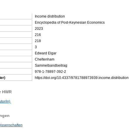
Income distribution
Encyclopedia of Post-Keynesian Economics
2023
216
218
3
Edward Elgar
Cheltenham
Sammelbandbeitrag
978-1-78897-392-2
ier)
https://doi.org/10.4337/9781788973939.income.distribution
er HWR
utor/in)
ungen
wissenschaften