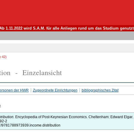
Ab 1.11.2022 wird S.A.M. für alle Anliegen rund um das Studium genutzt
e 42)
tion - Einzelansicht
 Personen der HWR
Zugeordnete Einrichtungen
bibliographisches Zitat
t
ribution.
Encyclopedia of Post-Keynesian Economics.
Cheltenham:
Edward Elgar.
392-2
37/9781788973939.income.distribution