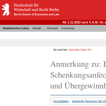
Ab 1.11.2022 wird S.A.M. für
Studentisches Leben
Module
Personen
Forschung
Sie sind hier:
Startseite
(Seite 42)
Anmerkung zu: B
Schenkungsanfec
und Übergewinnb
Grunddaten
beteiligte Personen der 