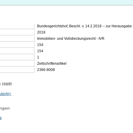
Bundesgerichtshof, Beschl. v. 14.2.2018 -- zur Herausgabe 
2018
Immobilien- und Vollstreckungsrecht - IVR
154
154
1
Zeitschriftenartikel
2366-8008
er HWR
utor/in)
ungen
e