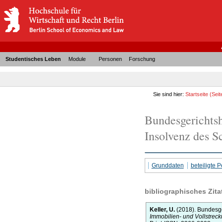
Studentisches Leben
Module
Personen
Forschung
Sie sind hier:
Startseite
(Seit
Bundesgerichtsho
Insolvenz des S
Grunddaten
beteiligte
bibliographisches Zita
Keller, U.
(2018).
Bundesger
Immobilien- und Vollstreck