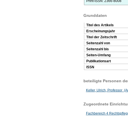
Print-ISSN: 2366-8008
Grunddaten
Titel des Artikels
Erscheinungsjahr
Titel der Zeitschrift
Seitenzahl von
Seitenzahl bis
Seiten-Umfang
Publikationsart
ISSN
beteiligte Personen d
Keller, Ulrich, Professor (A
Zugeordnete Einricht
Fachbereich 4 Rechtspfleg