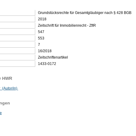
Grundstücksrechte für Gesamtgläubiger nach § 428 BGB
2018
Zeitschrift für Immobilienrecht - ZfIR
547
553
7
16/2018
Zeitschriftenartikel
1433-0172
er HWR
 (Autor/in)
ungen
e