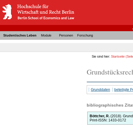
Studentisches Leben
Module
Personen
Forschung
Sie sind hier:
Startseite
(Seit
Grundstücksrec
Grunddaten
beteiligte
bibliographisches Zita
Böttcher, R.
(2018).
Grund
Print-ISSN: 1433-0172