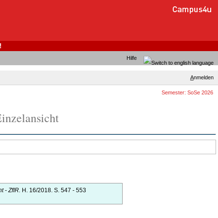
!
Hilfe
A
nmelden
Semester: SoSe 2026
inzelansicht
t - ZfIR.
H. 16/2018.
S. 547 - 553