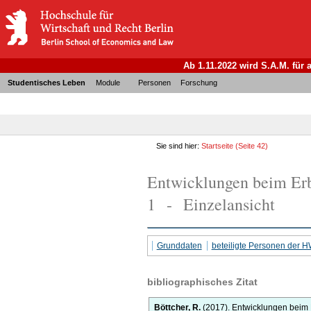
Ab 1.11.2022 wird S.A.M. für
Studentisches Leben
Module
Personen
Forschung
Sie sind hier:
Startseite
(Seite 42)
Entwicklungen beim Erb
1 - Einzelansicht
Grunddaten
beteiligte Personen der 
bibliographisches Zitat
Böttcher, R.
(2017).
Entwicklungen beim 