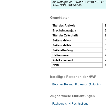
die Notarpraxis - ZNotP.
H. 2/2017.
S. 42 
Print-ISSN: 1615-8040
Grunddaten
Titel des Artikels
Erscheinungsjahr
Titel der Zeitschrift
Z
Seitenzahl von
Seitenzahl bis
Seiten-Umfang
Heftnummer
Publikationsart
Z
ISSN
beteiligte Personen der HWR
Böttcher, Roland, Professor (Autor/in)
Zugeordnete Einrichtungen
Fachbereich 4 Rechtspflege