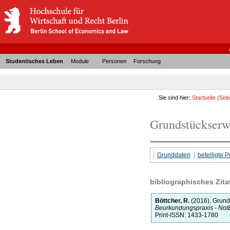
Studentisches Leben
Module
Personen
Forschung
Sie sind hier:
Startseite
(Seit
Grundstückserw
Grunddaten
beteiligte
bibliographisches Zita
Böttcher, R.
(2016).
Grund
Beurkundungspraxis - Not
Print-ISSN: 1433-1780