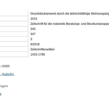
Grundstückserwerb durch die teilrechtsfähige Wohnungse
2016
Zeitschrift für die notarielle Beratungs- und Beurkundungsp
345
347
3
9/2016
Zeitschriftenartikel
1433-1780
er HWR
 (Autor/in)
ungen
e