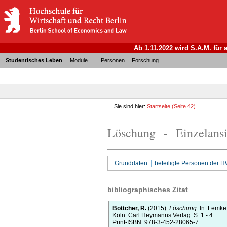
Ab 1.11.2022 wird S.A.M. für
Studentisches Leben
Module
Personen
Forschung
Sie sind hier:
Startseite
(Seite 42)
Löschung - Einzelansi
Grunddaten
beteiligte Personen der 
bibliographisches Zitat
Böttcher, R.
(2015).
Löschung.
In:
Lemke
Köln:
Carl Heymanns Verlag.
S. 1 - 4
Print-ISBN: 978-3-452-28065-7