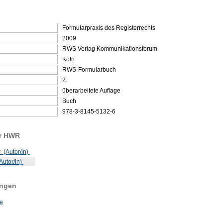
Formularpraxis des Registerrechts
2009
RWS Verlag Kommunikationsforum
Köln
RWS-Formularbuch
2.
überarbeitete Auflage
Buch
978-3-8145-5132-6
er HWR
 (Autor/in)
Autor/in)
ungen
e