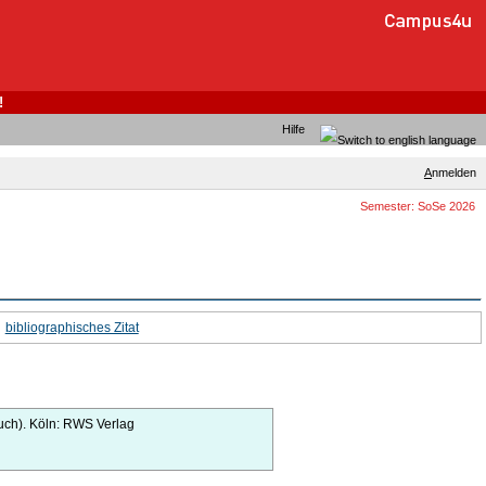
!
Hilfe
A
nmelden
Semester: SoSe 2026
bibliographisches Zitat
ch).
Köln:
RWS Verlag