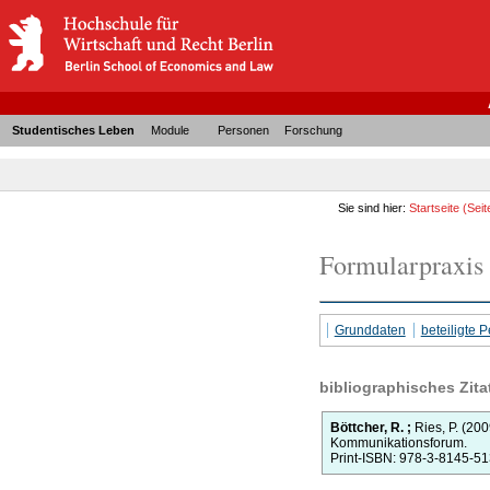
Studentisches Leben
Module
Personen
Forschung
Sie sind hier:
Startseite
(Seit
Formularpraxis 
Grunddaten
beteiligte
bibliographisches Zita
Böttcher, R.
;
Ries, P.
(200
Kommunikationsforum.
Print-ISBN: 978-3-8145-5