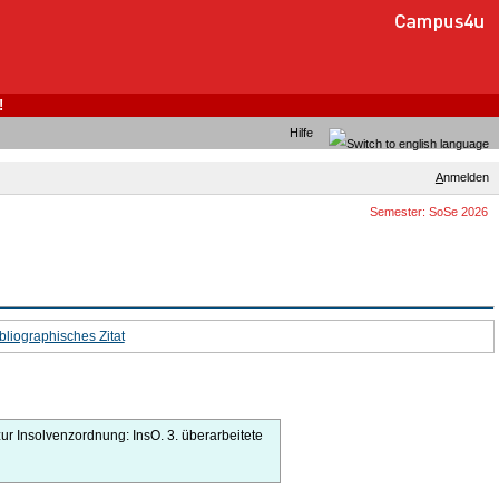
!
Hilfe
A
nmelden
Semester: SoSe 2026
bliographisches Zitat
r Insolvenzordnung: InsO.
3.
überarbeitete