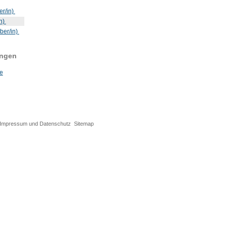
er/in)
in)
ber/in)
ungen
e
Impressum und Datenschutz
Sitemap