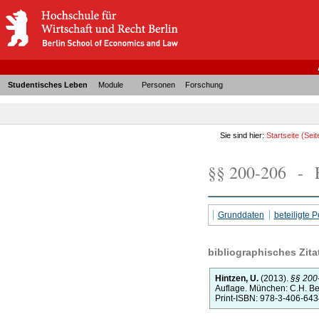
Studentisches Leben
Module
Personen
Forschung
Sie sind hier:
Startseite
(Seit
§§ 200-206 - E
Grunddaten
beteiligte
bibliographisches Zita
Hintzen, U.
(2013).
§§ 200
Auflage.
München:
C.H. Be
Print-ISBN: 978-3-406-64