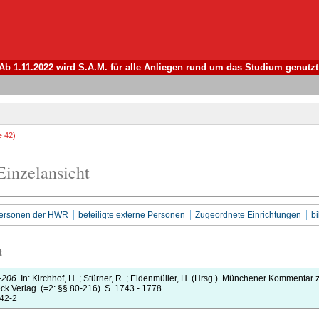
Ab 1.11.2022 wird S.A.M. für alle Anliegen rund um das Studium genutzt
e 42)
inzelansicht
 Personen der HWR
beteiligte externe Personen
Zugeordnete Einrichtungen
bi
t
-206.
In:
Kirchhof, H.
;
Stürner, R.
;
Eidenmüller, H.
(Hrsg.).
Münchener Kommentar zu
ck Verlag.
(=2: §§ 80-216).
S. 1743 - 1778
342-2