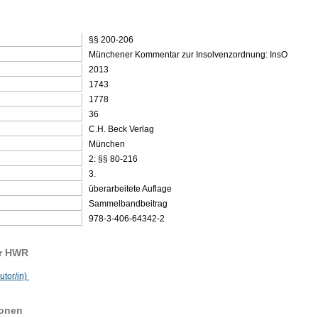
§§ 200-206
Münchener Kommentar zur Insolvenzordnung: InsO
2013
1743
1778
36
C.H. Beck Verlag
München
2: §§ 80-216
3.
überarbeitete Auflage
Sammelbandbeitrag
978-3-406-64342-2
er HWR
utor/in)
sonen