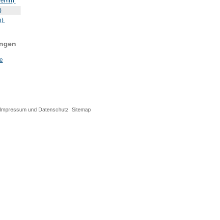
er/in)
)
n)
ungen
e
Impressum und Datenschutz
Sitemap