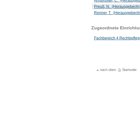
Armbrüster, C. (Herausgeb
Preuß, N. (Herausgeber/in
Renner, T. (Herausgeber/i
Zugeordnete Einricht
Fachbereich 4 Rechtspfleg
nach oben
Startseite