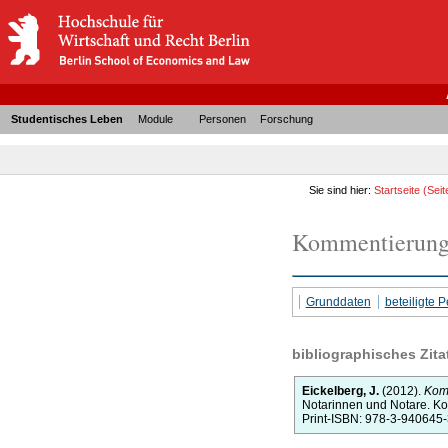
Studentisches Leben
Module
Personen
Forschung
Sie sind hier:
Startseite
(Seit
Kommentierung 
Grunddaten
beteiligte
bibliographisches Zita
Eickelberg, J.
(2012).
Komm
Notarinnen und Notare. K
Print-ISBN: 978-3-940645