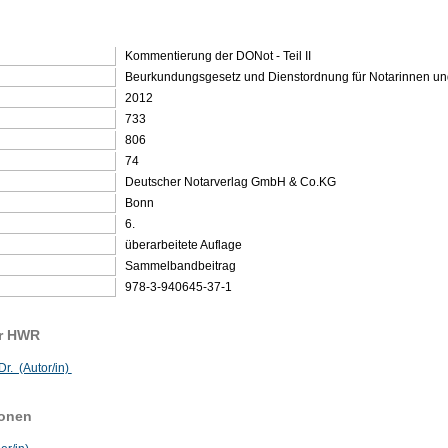
Kommentierung der DONot - Teil II
Beurkundungsgesetz und Dienstordnung für Notarinnen u
2012
733
806
74
Deutscher Notarverlag GmbH & Co.KG
Bonn
6.
überarbeitete Auflage
Sammelbandbeitrag
978-3-940645-37-1
er HWR
Dr. (Autor/in)
sonen