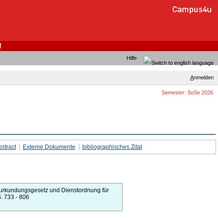
!
Hilfe
A
nmelden
Semester: SoSe 2026
stract
Externe Dokumente
bibliographisches Zitat
urkundungsgesetz und Dienstordnung für
. 733 - 806