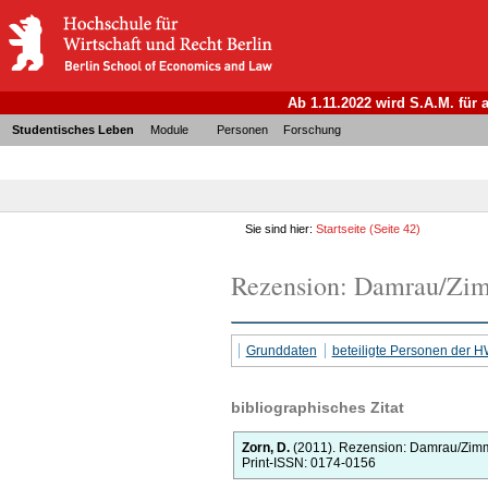
Ab 1.11.2022 wird S.A.M. für
Studentisches Leben
Module
Personen
Forschung
Sie sind hier:
Startseite
(Seite 42)
Rezension: Damrau/Zim
Grunddaten
beteiligte Personen der 
bibliographisches Zitat
Zorn, D.
(2011).
Rezension: Damrau/Zimm
Print-ISSN: 0174-0156