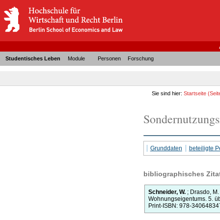
Studentisches Leben
Module
Personen
Forschung
Sie sind hier:
Startseite
(Seit
Sondernutzungs
Grunddaten
beteiligte
bibliographisches Zita
Schneider, W.
;
Drasdo, M
Wohnungseigentums.
5.
üb
Print-ISBN: 978-34064834