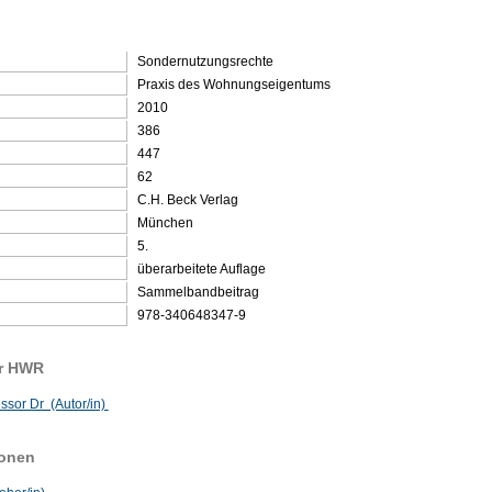
Sondernutzungsrechte
Praxis des Wohnungseigentums
2010
386
447
62
C.H. Beck Verlag
München
5.
überarbeitete Auflage
Sammelbandbeitrag
978-340648347-9
er HWR
ssor Dr (Autor/in)
sonen