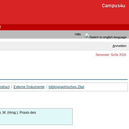
!
Hilfe
A
nmelden
Semester: SoSe 2026
stract
Externe Dokumente
bibliographisches Zitat
, M.
(Hrsg.).
Praxis des