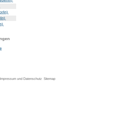
eber/in)
)
or/in)
/in)
in)
ungen
e
Impressum und Datenschutz
Sitemap