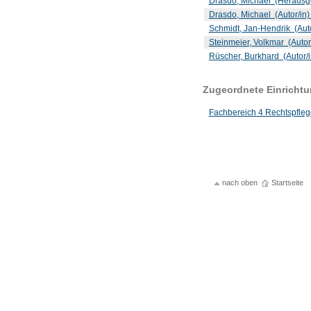
Drasdo, Michael (Herausg
Drasdo, Michael (Autor/in
Schmidt, Jan-Hendrik (Aut
Steinmeier, Volkmar (Autor
Rüscher, Burkhard (Autor/
Zugeordnete Einricht
Fachbereich 4 Rechtspfleg
nach oben
Startseite