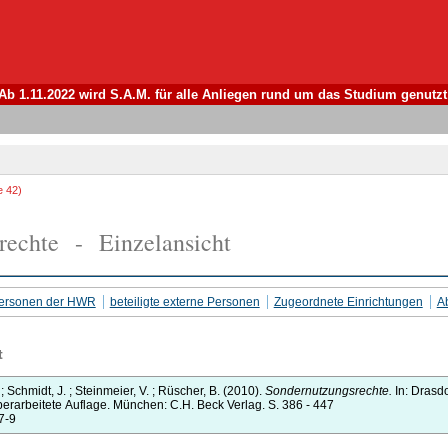
Ab 1.11.2022 wird S.A.M. für alle Anliegen rund um das Studium genutzt
e 42)
rechte - Einzelansicht
 Personen der HWR
beteiligte externe Personen
Zugeordnete Einrichtungen
Ab
t
.
;
Schmidt, J.
;
Steinmeier, V.
;
Rüscher, B.
(2010).
Sondernutzungsrechte.
In:
Drasdo
erarbeitete Auflage.
München:
C.H. Beck Verlag.
S. 386 - 447
7-9