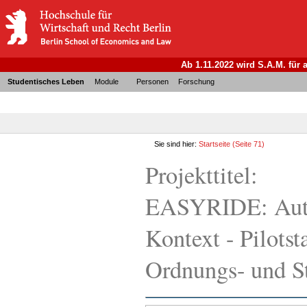
Ab 1.11.2022 wird S.A.M. für
Studentisches Leben
Module
Personen
Forschung
Sie sind hier:
Startseite
(Seite 71)
Projekttitel:
EASYRIDE: Autom
Kontext - Pilots
Ordnungs- und S