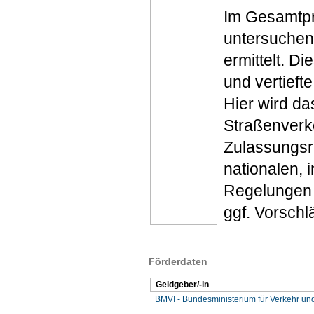
Im Gesamtpr
untersuchen
ermittelt. D
und vertief
Hier wird d
Straßenverke
Zulassungsr
nationalen, 
Regelungen h
ggf. Vorschl
Förderdaten
Geldgeber/-in
BMVI - Bundesministerium für Verkehr und d