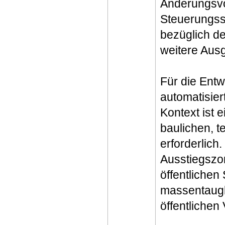
Änderungsvo
Steuerungsst
bezüglich de
weitere Ausg
Für die Entw
automatisie
Kontext ist 
baulichen, t
erforderlich
Ausstiegszon
öffentlichen
massentaug
öffentlichen