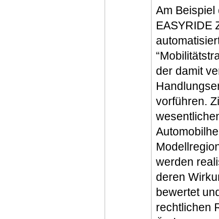
Am Beispiel
EASYRIDE Zi
automatisier
“Mobilitätst
der damit v
Handlungsemp
vorführen. 
wesentliche
Automobilher
Modellregio
werden real
deren Wirkun
bewertet und
rechtlichen