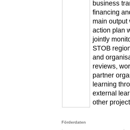
business tra
financing an
main output 
action plan 
jointly monit
STOB regions 
and organisa
reviews, wor
partner orga
learning th
external lea
other projec
Förderdaten