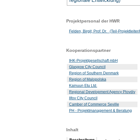
regionale Entwicklung)
Projektpersonal der HWR
Felden, Birgit, Prof. Dr. (Teil-Projektleiter/
Kooperationspartner
IHK-Projektgesellschaft mbH
Glasgow City Council
Region of Southern Denmark
Region of Malopolska
Kainuun Etu Ltd.
Regional Development Agency Plovdiv
Ilfov City Council
Camber of Commerce Seville
PH - Projektmanagement & Beratung
Inhalt
Beschreibung