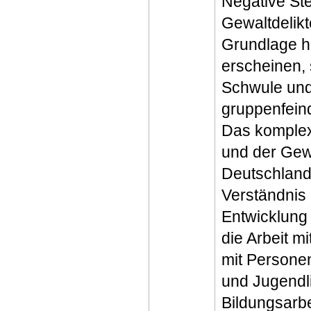
Negative Ste
Gewaltdelik
Grundlage hi
erscheinen, 
Schwule und
gruppenfeind
Das komplex
und der Gewa
Deutschland 
Verständnis 
Entwicklung 
die Arbeit mi
mit Personen
und Jugendl
Bildungsarb