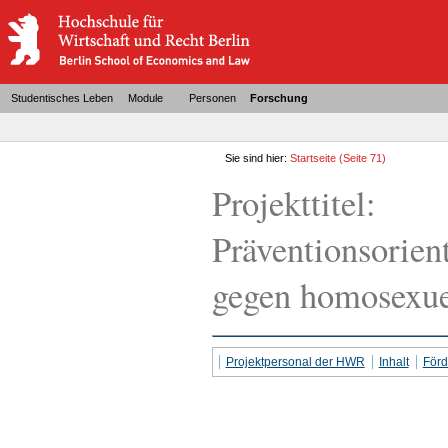
Studentisches Leben
Module
Personen
Forschung
Sie sind hier:
Startseite
(Seite 71)
Projekttitel:
Präventionsorien
gegen homosexue
Projektpersonal der HWR
Inhalt
För