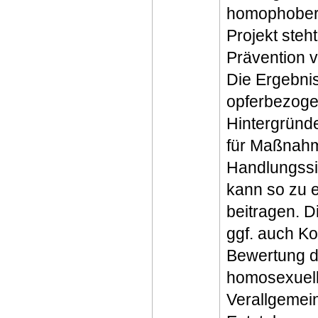
homophober 
Projekt steh
Prävention 
Die Ergebni
opferbezoge
Hintergründ
für Maßnahm
Handlungssi
kann so zu 
beitragen. 
ggf. auch K
Bewertung d
homosexuell
Verallgemei