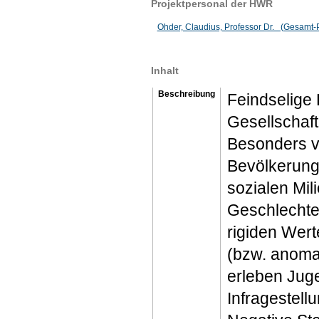
Projektpersonal der HWR
Ohder, Claudius, Professor Dr. (Gesamt-Pr
Inhalt
Beschreibung
Feindselige
Gesellschaft
Besonders ve
Bevölkerung
sozialen Mil
Geschlechter
rigiden Wer
(bzw. anoma
erleben Jug
Infragestell