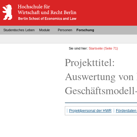
Studentisches Leben
Module
Personen
Forschung
Sie sind hier:
Startseite
(Seite 71)
Projekttitel:
Auswertung von 
Geschäftsmodell-
Projektpersonal der HWR
Förderdate