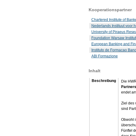
Kooperationspartner
Chartered Institute of Bank
Nederlands Instituut voor 
University of Piraeus Rese
Foundation Warsaw Institut
European Banking and Fina
Instituto de Formacao Banc
ABI Formazione
Inhalt
Beschreibung
Die HWR 
Partners
endet am
Ziel des
sind Par
Obwohl i
überschu
Fünftel d
dass Kre