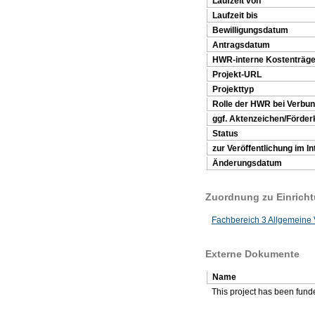
Laufzeit von
Laufzeit bis
Bewilligungsdatum
Antragsdatum
HWR-interne Kostenträ
Projekt-URL
Projekttyp
Rolle der HWR bei Verbu
ggf. Aktenzeichen/Förder
Status
zur Veröffentlichung im In
Änderungsdatum
Zuordnung zu Einrich
Fachbereich 3 Allgemeine 
Externe Dokumente
Name
This project has been fun