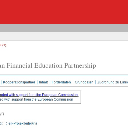
e 71)
n Financial Education Partnership
Kooperationspartner
Inhalt
Förderdaten
Grunddaten
Zuordnung zu Einri
ded with support from the European Commission
WR
r. (Teil-Projektleiter/in)