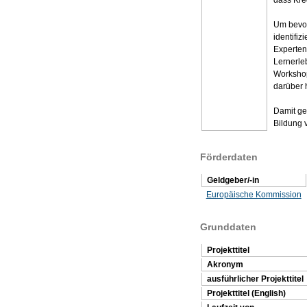
Um bevor
identifi
Experten
Lernerle
Workshop
darüber 
Damit geh
Bildung 
Förderdaten
Geldgeber/-in
Europäische Kommission
Grunddaten
Projekttitel
Akronym
ausführlicher Projekttitel
Projekttitel (English)