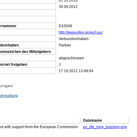
01.10.2010
30.09.2012
gernummer
D10049
http://www.efep-project.eu/
Verbundvorhaben
ndvorhaben
Partner
kennzeichen des Mittelgebers
abgeschlossen
ternet freigeben
J
17.10.2012 13:49:04
tungen
Verwaltung
Dateiname
ded with support from the European Commission
eu_life_long_learning.png