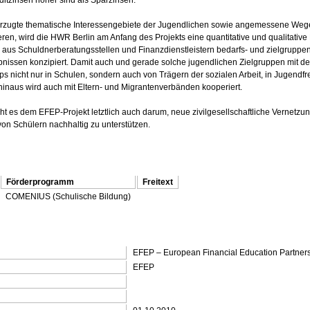
zugte thematische Interessengebiete der Jugendlichen sowie angemessene Wege
zieren, wird die HWR Berlin am Anfang des Projekts eine quantitative und qualitat
 aus Schuldnerberatungsstellen und Finanzdienstleistern bedarfs- und zielgruppeng
bnissen konzipiert. Damit auch und gerade solche jugendlichen Zielgruppen mit de
s nicht nur in Schulen, sondern auch von Trägern der sozialen Arbeit, in Jugend
hinaus wird auch mit Eltern- und Migrantenverbänden kooperiert.
t es dem EFEP-Projekt letztlich auch darum, neue zivilgesellschaftliche Vernetzung
von Schülern nachhaltig zu unterstützen.
Förderprogramm
Freitext
COMENIUS (Schulische Bildung)
EFEP – European Financial Education Partner
EFEP