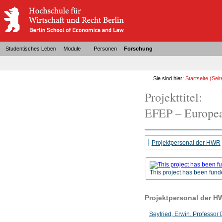
Studentisches Leben
Module
Personen
Forschung
Sie sind hier:
Startseite
(Seit
Projekttitel:
EFEP – Europea
Projektpersonal der HWR
This project has been fun
Projektpersonal der H
Seyfried, Erwin, Professor D