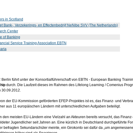
ers in Scotland
het Bank-, Verzekerings- en Effectenbedrijf NeNibe SVV (The Netherlands)
arch Center
e of Banking
ncial Service Training Association EBTN
aria
Berlin führt unter der Konsortialführerschaft von EBTN - European Banking Traini
hip
durch. Die Laufzeit dieses im Rahmen des Lifelong Learning / Comenius Progr
 30.09.2012.
 von der EU-Kommission geförderten EFEP-Projektes ist es, das Finanz- und Verbr
tner aus 11 europäischen Ländern mit unterschiedlichen Aufgaben beteiligt.
n den meisten EU-Ländern eine Vielzahl an Akteuren bereits versucht, das Finanz-
ldeter Jugendlicher seit Jahren an. Eine kürzlich in Deutschland durchgeführte Fo
er befragten Sekundarschüler meinte, ein Girokonto sei dafür da „um angemessene Z
ditzinsen höher sind als Sparzinsen.