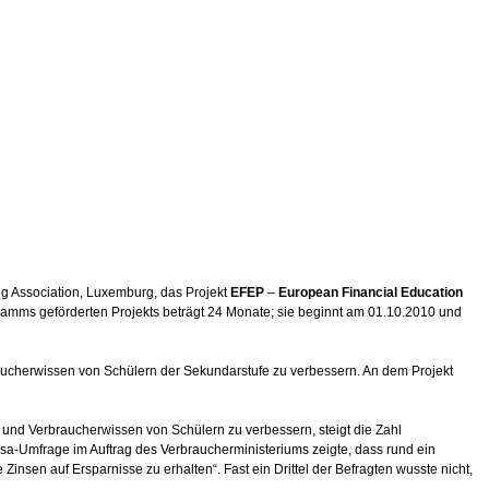
ng Association, Luxemburg, das Projekt
EFEP
–
European Financial Education
amms geförderten Projekts beträgt 24 Monate; sie beginnt am 01.10.2010 und
aucherwissen von Schülern der Sekundarstufe zu verbessern. An dem Projekt
 und Verbraucherwissen von Schülern zu verbessern, steigt die Zahl
rsa-Umfrage im Auftrag des Verbraucherministeriums zeigte, dass rund ein
insen auf Ersparnisse zu erhalten“. Fast ein Drittel der Befragten wusste nicht,