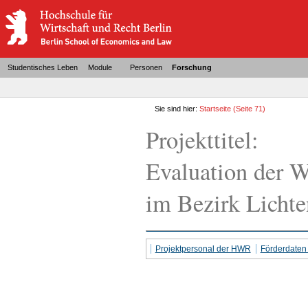
Studentisches Leben
Module
Personen
Forschung
Sie sind hier:
Startseite
(Seite 71)
Projekttitel:
Evaluation der W
im Bezirk Lichte
Projektpersonal der HWR
Förderdate