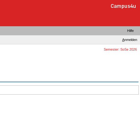
Hilfe
A
nmelden
Semester: SoSe 2026