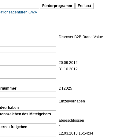
Förderprogramm
Freitext
ationsagenturen GWA
Discover B2B-Brand Value
20.09.2012
31.10.2012
gernummer
D12025
Einzelvorhaben
ndvorhaben
kennzeichen des Mittelgebers
abgeschlossen
ternet freigeben
J
12.03.2013 16:54:34