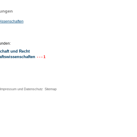
tungen
wissenschaften
unden:
chaft und Recht
aftswissenschaften
- - - 1
Impressum und Datenschutz
Sitemap