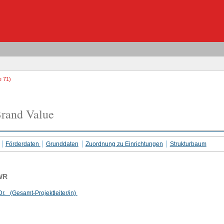
e 71)
rand Value
Förderdaten
Grunddaten
Zuordnung zu Einrichtungen
Strukturbaum
WR
Dr. (Gesamt-Projektleiter/in)