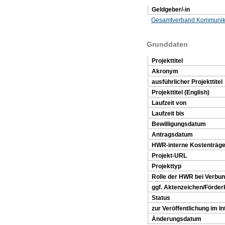
Geldgeber/-in
Gesamtverband Kommunik
Grunddaten
Projekttitel
Akronym
ausführlicher Projekttitel
Projekttitel (English)
Laufzeit von
Laufzeit bis
Bewilligungsdatum
Antragsdatum
HWR-interne Kostenträ
Projekt-URL
Projekttyp
Rolle der HWR bei Verbu
ggf. Aktenzeichen/Förder
Status
zur Veröffentlichung im In
Änderungsdatum