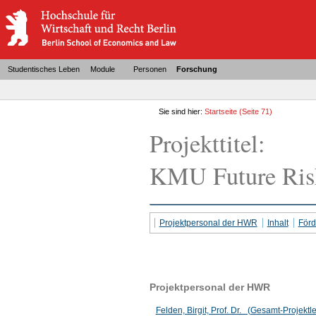
Studentisches Leben
Module
Personen
Forschung
Sie sind hier:
Startseite
(Seite 71)
Projekttitel:
KMU Future Ris
Projektpersonal der HWR
Inhalt
För
Projektpersonal der HWR
Felden, Birgit, Prof. Dr. (Gesamt-Projektle