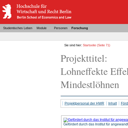
Studentisches Leben
Module
Personen
Forschung
Sie sind hier:
Startseite
(Seite 71)
Projekttitel:
Lohneffekte Effek
Mindestlöhnen
Projektpersonal der HWR
Inhalt
För
Gefördert durch das Institut für angewan