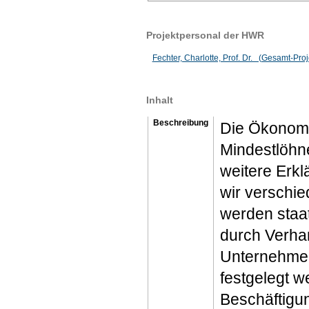
Projektpersonal der HWR
Fechter, Charlotte, Prof. Dr. (Gesamt-Proje
Inhalt
Beschreibung
Die Ökonomie
Mindestlöhne
weitere Erkl
wir verschie
werden staat
durch Verha
Unternehme
festgelegt w
Beschäftigu