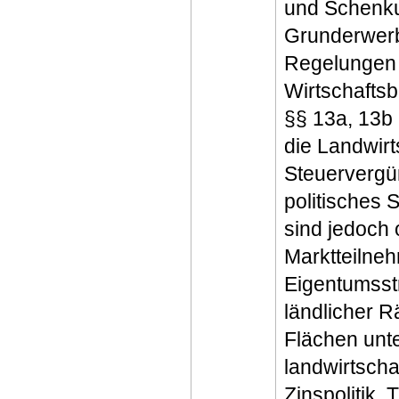
und Schenku
Grunderwerb
Regelungen 
Wirtschafts
§§ 13a, 13b
die Landwirt
Steuervergü
politisches 
sind jedoch o
Marktteilneh
Eigentumsstr
ländlicher R
Flächen unte
landwirtscha
Zinspolitik, 