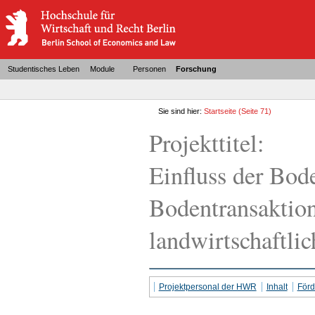
Studentisches Leben
Module
Personen
Forschung
Sie sind hier:
Startseite
(Seite 71)
Projekttitel:
Einfluss der Bod
Bodentransaktion
landwirtschaftlic
Projektpersonal der HWR
Inhalt
För