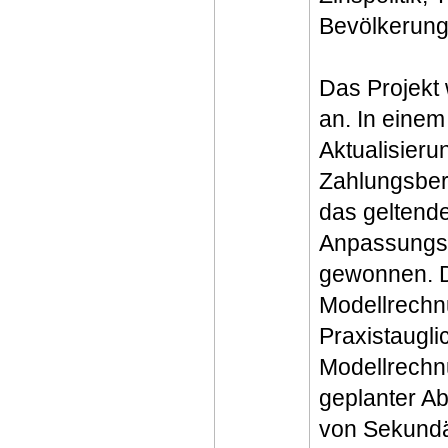
Bevölkerungs
Das Projekt
an. In einem
Aktualisierun
Zahlungsbere
das geltend
Anpassungsv
gewonnen. D
Modellrechn
Praxistauglic
Modellrechn
geplanter Ab
von Sekundä