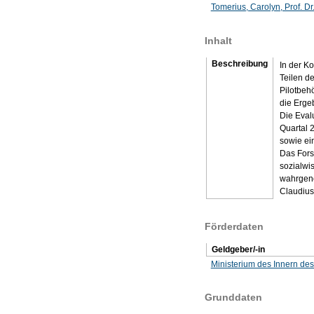
Tomerius, Carolyn, Prof. Dr
Inhalt
Beschreibung
In der K
Teilen d
Pilotbeh
die Erge
Die Eval
Quartal 
sowie ein
Das Forsc
sozialwi
wahrgeno
Claudius
Förderdaten
Geldgeber/-in
Ministerium des Innern de
Grunddaten