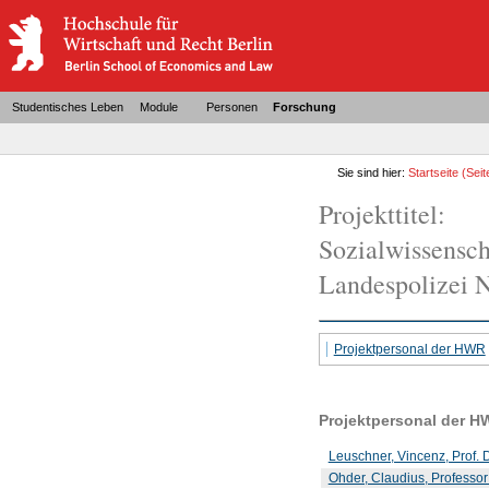
Studentisches Leben
Module
Personen
Forschung
Sie sind hier:
Startseite
(Seit
Projekttitel:
Sozialwissensch
Landespolizei
Projektpersonal der HWR
Projektpersonal der H
Leuschner, Vincenz, Prof. D
Ohder, Claudius, Professor