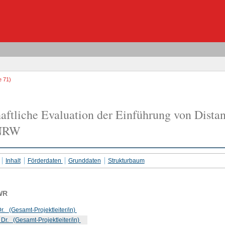
e 71)
aftliche Evaluation der Einführung von Dista
 NRW
Inhalt
Förderdaten
Grunddaten
Strukturbaum
WR
r. (Gesamt-Projektleiter/in)
 Dr. (Gesamt-Projektleiter/in)