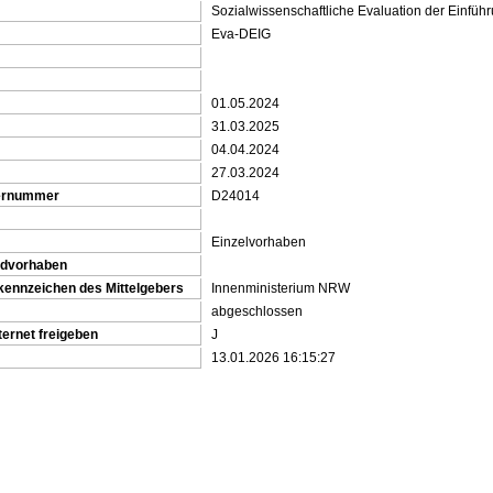
Sozialwissenschaftliche Evaluation der Einfüh
Eva-DEIG
01.05.2024
31.03.2025
04.04.2024
27.03.2024
gernummer
D24014
Einzelvorhaben
ndvorhaben
kennzeichen des Mittelgebers
Innenministerium NRW
abgeschlossen
ternet freigeben
J
13.01.2026 16:15:27