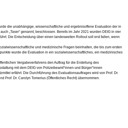
rde die unabhängige, wissenschaftliche und ergebnisoffene Evaluation der in
auch „Taser“ genannt, beschlossen. Bereits im Jahr 2021 wurden DEIG in vier
hrt. Die Entscheidung über einen landesweiten Rollout soll erst fallen, wenn
ozialwissenschaftliche und medizinische Fragen beinhalten, die bis zum ersten
unkte wurde die Evaluation in ein sozialwissenschaftliches, ein medizinisches
ffentlichen Vergabeverfahrens den Auftrag für die Erstellung des
Ausstattung mit dem DEIG von Polizeibeamt*innen und Bürger*innen
ittel erfährt. Die Durchführung des Evaluationsauftrages wird von Prof. Dr.
und Prof. Dr. Carolyn Tomerius (Öffentliches Recht) übernommen.