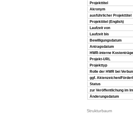
Projekttitel
Akronym
ausführlicher Projekttitel
Projekttitel (English)
Laufzeit von
Laufzeit bis
Bewilligungsdatum
Antragsdatum
HWR-interne Kostenträ
Projekt-URL
Projekttyp
Rolle der HWR bei Verbu
ggf. Aktenzeichen/Förder
Status
zur Veröffentlichung im In
Änderungsdatum
Strukturbaum