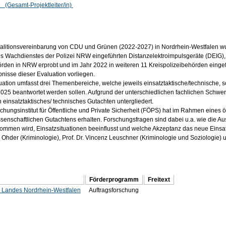
. (Gesamt-Projektleiter/in)
oalitionsvereinbarung von CDU und Grünen (2022-2027) in Nordrhein-Westfalen wu
es Wachdienstes der Polizei NRW eingeführten Distanzelektroimpulsgeräte (DEIG), 
örden in NRW erprobt und im Jahr 2022 in weiteren 11 Kreispolizeibehörden eingefü
bnisse dieser Evaluation vorliegen.
uation umfasst drei Themenbereiche, welche jeweils einsatztaktische/technische, s
2025 beantwortet werden sollen. Aufgrund der unterschiedlichen fachlichen Schwerp
 einsatztaktisches/ technisches Gutachten untergliedert.
hungsinstitut für Öffentliche und Private Sicherheit (FÖPS) hat im Rahmen eines ö
ssenschaftlichen Gutachtens erhalten. Forschungsfragen sind dabei u.a. wie die 
mmen wird, Einsatzsituationen beeinflusst und welche Akzeptanz das neue Einsatzm
 Ohder (Kriminologie), Prof. Dr. Vincenz Leuschner (Kriminologie und Soziologie) 
Förderprogramm
Freitext
s Landes Nordrhein-Westfalen
Auftragsforschung