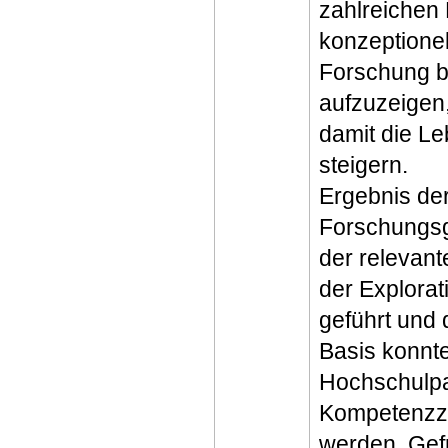
zahlreichen 
konzeptionel
Forschung b
aufzuzeigen, 
damit die Le
steigern.
Ergebnis der
Forschungsg
der relevan
der Explora
geführt und 
Basis konnt
Hochschulpar
Kompetenzze
werden. Gef