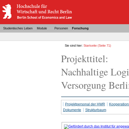
Studentisches Leben
Module
Personen
Forschung
Sie sind hier:
Startseite
(Seite 71)
Projekttitel:
Nachhaltige Logi
Versorgung Berli
Projektpersonal der HWR
Kooperation
Dokumente
Strukturbaum