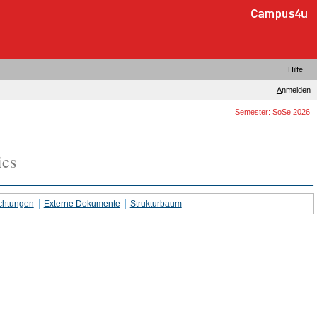
Hilfe
A
nmelden
Semester: SoSe 2026
ics
chtungen
Externe Dokumente
Strukturbaum