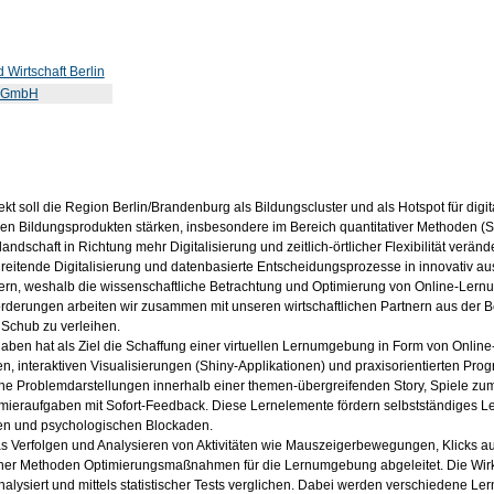
 Wirtschaft Berlin
ns GmbH
ekt soll die Region Berlin/Brandenburg als Bildungscluster und als Hotspot für dig
ven Bildungsprodukten stärken, insbesondere im Bereich quantitativer Methoden (S
landschaft in Richtung mehr Digitalisierung und zeitlich-örtlicher Flexibilität ve
reitende Digitalisierung und datenbasierte Entscheidungsprozesse in innovativ aus
tern, weshalb die wissenschaftliche Betrachtung und Optimierung von Online-Lernu
rderungen arbeiten wir zusammen mit unseren wirtschaftlichen Partnern aus der B
 Schub zu verleihen.
aben hat als Ziel die Schaffung einer virtuellen Lernumgebung in Form von Online-
n, interaktiven Visualisierungen (Shiny-Applikationen) und praxisorientierten Pr
he Problemdarstellungen innerhalb einer themen-übergreifenden Story, Spiele zum Üb
ieraufgaben mit Sofort-Feedback. Diese Lernelemente fördern selbstständiges Ler
len und psychologischen Blockaden.
s Verfolgen und Analysieren von Aktivitäten wie Mauszeigerbewegungen, Klicks auf
scher Methoden Optimierungsmaßnahmen für die Lernumgebung abgeleitet. Die Wir
alysiert und mittels statistischer Tests verglichen. Dabei werden verschiedene Lerns