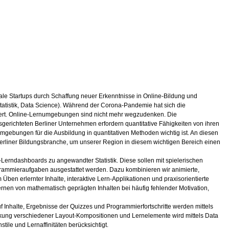
itale Startups durch Schaffung neuer Erkenntnisse in Online-Bildung und
tatistik, Data Science). Während der Corona-Pandemie hat sich die
rändert. Online-Lernumgebungen sind nicht mehr wegzudenken. Die
gerichteten Berliner Unternehmen erfordern quantitative Fähigkeiten von ihren
mgebungen für die Ausbildung in quantitativen Methoden wichtig ist. An diesen
erliner Bildungsbranche, um unserer Region in diesem wichtigen Bereich einen
Lerndashboards zu angewandter Statistik. Diese sollen mit spielerischen
ogrammieraufgaben ausgestattet werden. Dazu kombinieren wir animierte,
en erlernter Inhalte, interaktive Lern-Applikationen und praxisorientierte
nen von mathematisch geprägten Inhalten bei häufig fehlender Motivation,
 Inhalte, Ergebnisse der Quizzes und Programmierfortschritte werden mittels
kung verschiedener Layout-Kompositionen und Lernelemente wird mittels Data
tile und Lernaffinitäten berücksichtigt.