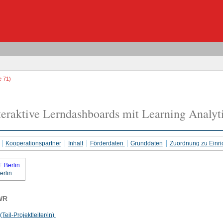
e 71)
eraktive Lerndashboards mit Learning Analyt
Kooperationspartner
Inhalt
Förderdaten
Grunddaten
Zuordnung zu Einri
erlin
WR
Teil-Projektleiter/in)