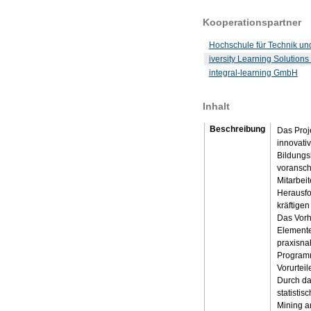
Kooperationspartner
Hochschule für Technik und
iversity Learning Solutio
integral-learning GmbH
Inhalt
Beschreibung
Das Proj
innovati
Bildungs
voransch
Mitarbei
Herausfo
kräftigen
Das Vorh
Elemente
praxisna
Programm
Vorurtei
Durch da
statisti
Mining an