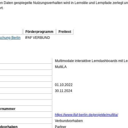
en Daten gespiegelte Nutzungsverhalten wird in Lernstile und Lernpfade zerlegt un
rt.
Förderprogramm
Freitext
rschung Berlin
IFAF VERBUND
Multimodale interaktive Lerndashboards mit Le
MultiLA
01.10.2022
30.11.2024
gernummer
https://www.ifaf-berlin.de/projekte/multila/
Verbundvorhaben
ndvorhaben
Partner