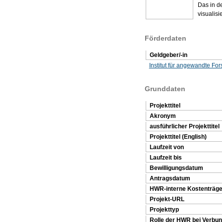
Das in d
visualisie
Förderdaten
Geldgeber/-in
Institut für angewandte Fo
Grunddaten
Projekttitel
Akronym
ausführlicher Projekttitel
Projekttitel (English)
Laufzeit von
Laufzeit bis
Bewilligungsdatum
Antragsdatum
HWR-interne Kostenträ
Projekt-URL
Projekttyp
Rolle der HWR bei Verbu