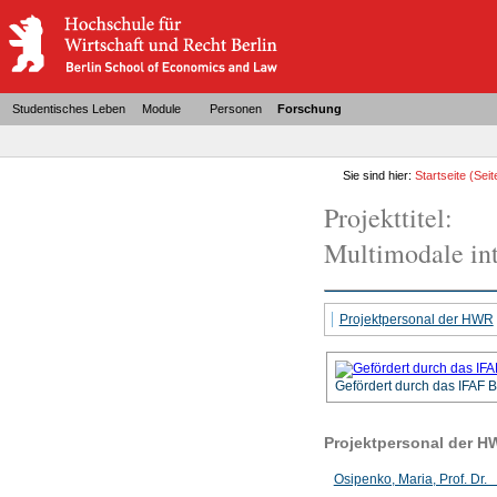
Studentisches Leben
Module
Personen
Forschung
Sie sind hier:
Startseite
(Seit
Projekttitel:
Multimodale int
Projektpersonal der HWR
Gefördert durch das IFAF B
Projektpersonal der H
Osipenko, Maria, Prof. Dr. (