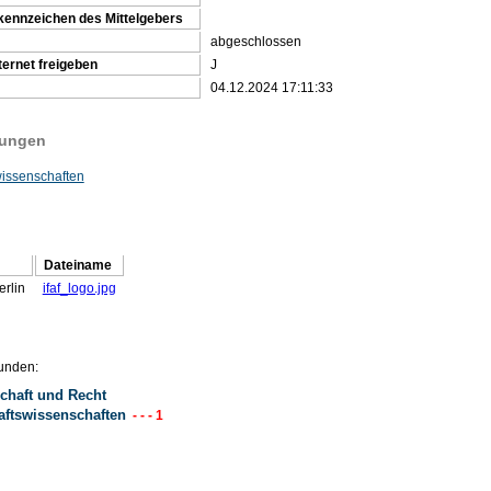
kennzeichen des Mittelgebers
abgeschlossen
ternet freigeben
J
04.12.2024 17:11:33
tungen
wissenschaften
Dateiname
erlin
ifaf_logo.jpg
unden:
chaft und Recht
aftswissenschaften
- - - 1