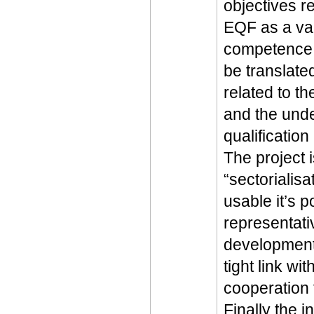
objectives r
EQF as a va
competence b
be translate
related to th
and the unde
qualification
The project i
“sectoriali
usable it’s p
representativ
development.
tight link wi
cooperation 
Finally the i