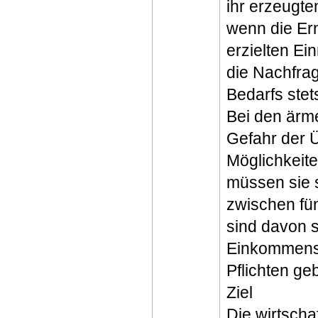
ihr erzeugte
wenn die Ern
erzielten Ei
die Nachfra
Bedarfs stet
Bei den ärm
Gefahr der 
Möglichkeit
müssen sie s
zwischen fü
sind davon s
Einkommensq
Pflichten ge
Ziel
Die wirtscha