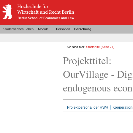
Studentisches Leben
Module
Personen
Forschung
Sie sind hier:
Startseite
(Seite 71)
Projekttitel:
OurVillage - Digi
endogenous econ
Projektpersonal der HWR
Kooperation