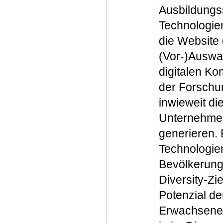
Ausbildungs
Technologie
die Website
(Vor-)Auswa
digitalen K
der Forschun
inwieweit di
Unternehmen
generieren. E
Technologie
Bevölkerung
Diversity-Zi
Potenzial de
Erwachsener