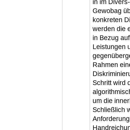
in im Diver
Gewobag übe
konkreten Di
werden die 
in Bezug auf
Leistungen 
gegenüberge
Rahmen eine
Diskriminier
Schritt wird
algorithmisc
um die inner
Schließlich 
Anforderung
Handreichung