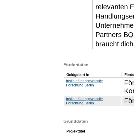
relevanten 
Handlungsem
Unternehmen
Partners BQN
braucht dich
Förderdaten
Geldgeber/-in
Förd
Institut für angewandte
För
Forschung Berlin
Ko
Institut für angewandte
För
Forschung Berlin
Grunddaten
Projekttitel