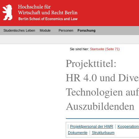
Studentisches Leben
Module
Personen
Forschung
Sie sind hier:
Startseite
(Seite 71)
Projekttitel:
HR 4.0 und Diver
Technologien auf
Auszubildenden
Projektpersonal der HWR
Kooperation
Dokumente
Strukturbaum