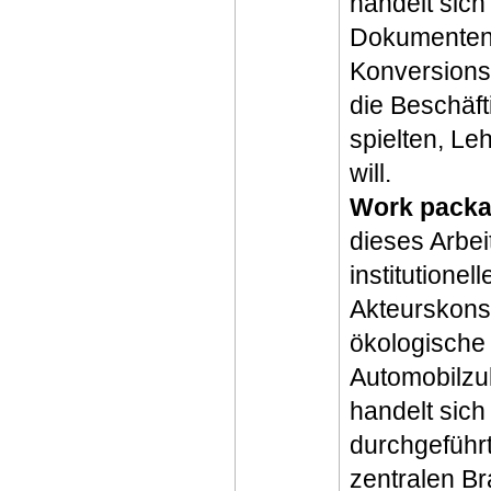
handelt sich
Dokumentena
Konversions
die Beschäft
spielten, Le
will.
Work packag
dieses Arbei
institutione
Akteurskonst
ökologische
Automobilzul
handelt sich
durchgeführ
zentralen Br