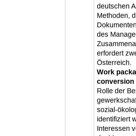
deutschen Au
Methoden, d
Dokumentena
des Managem
Zusammenarbe
erfordert zw
Österreich.
Work packag
conversion 
Rolle der Be
gewerkschaf
sozial-ökolo
identifizie
Interessen v