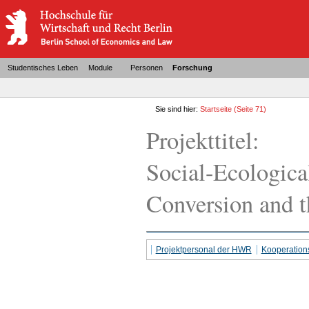
Studentisches Leben
Module
Personen
Forschung
Sie sind hier:
Startseite
(Seite 71)
Projekttitel:
Social-Ecologica
Conversion and t
Projektpersonal der HWR
Kooperation