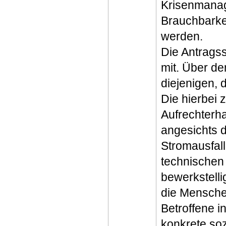
Krisenmanag
Brauchbarkei
werden.
Die Antragss
mit. Über de
diejenigen, 
Die hierbei 
Aufrechterha
angesichts 
Stromausfall
technischen
bewerkstelli
die Menschen
Betroffene i
konkrete so