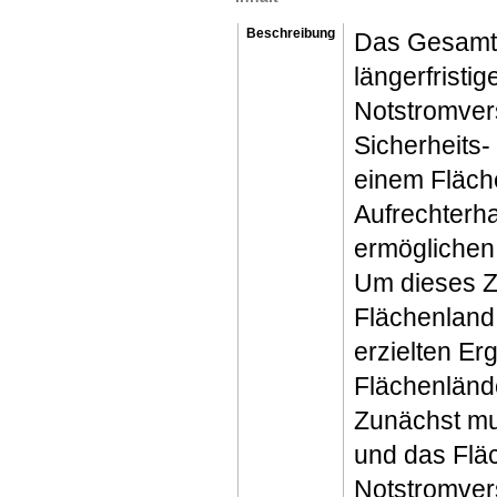
Beschreibung
Das Gesamtz
längerfristi
Notstromvers
Sicherheits
einem Fläch
Aufrechterha
ermöglichen
Um dieses Zi
Flächenland
erzielten Er
Flächenländ
Zunächst mus
und das Flä
Notstromver