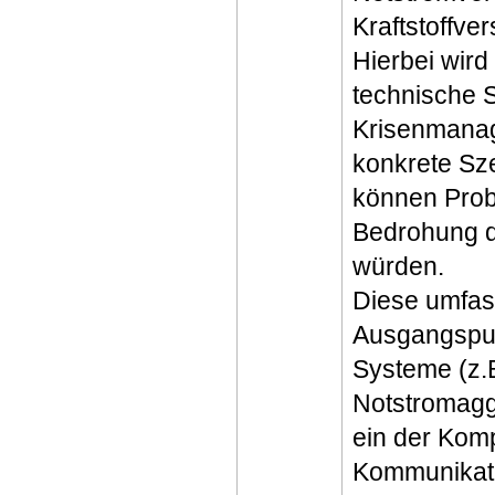
Kraftstoffv
Hierbei wird
technische 
Krisenmanag
konkrete Sz
können Prob
Bedrohung de
würden.
Diese umfas
Ausgangspunk
Systeme (z.
Notstromagg
ein der Komp
Kommunikati