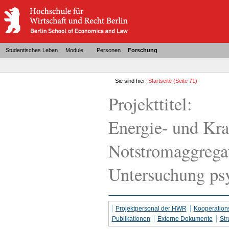
Studentisches Leben
Module
Personen
Forschung
Sie sind hier:
Startseite
(Seite 71)
Projekttitel:
Energie- und Kra
Notstromaggregat
Untersuchung psy
Projektpersonal der HWR
Kooperation
Publikationen
Externe Dokumente
Str