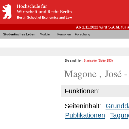
Ab 1.11.2022 wird S.A.M. für
Studentisches Leben
Module
Personen
Forschung
Sie sind hier:
Startseite
(Seite 153)
Magone , José - 
Funktionen:
Seiteninhalt:
Grundd
Publikationen
Tagun