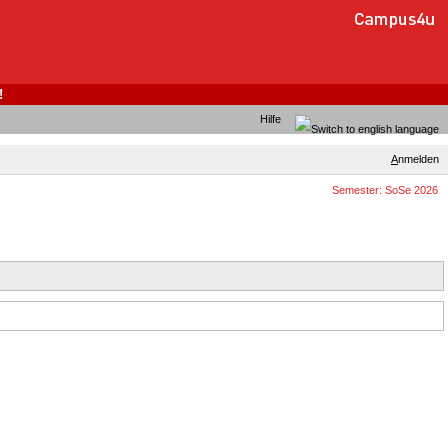
!
Hilfe
A
nmelden
Semester: SoSe 2026