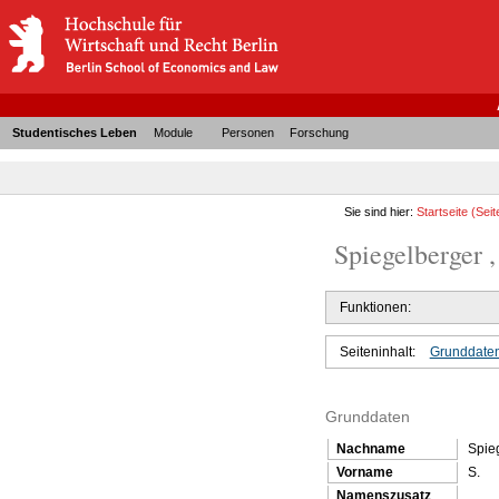
Studentisches Leben
Module
Personen
Forschung
Sie sind hier:
Startseite
(Seit
Spiegelberger , 
Funktionen:
Seiteninhalt:
Grunddate
Grunddaten
Nachname
Spie
Vorname
S.
Namenszusatz