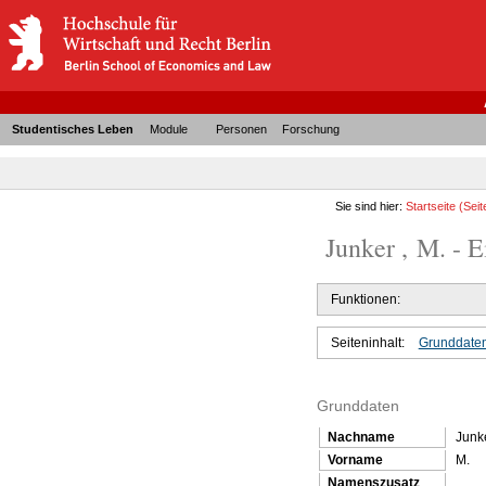
Studentisches Leben
Module
Personen
Forschung
Sie sind hier:
Startseite
(Seit
Junker , M. - E
Funktionen:
Seiteninhalt:
Grunddate
Grunddaten
Nachname
Junk
Vorname
M.
Namenszusatz