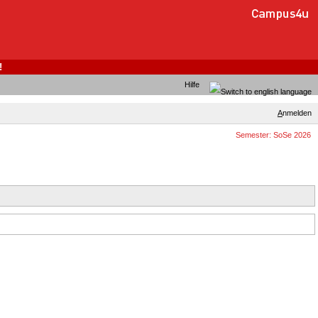
!
Hilfe
A
nmelden
Semester: SoSe 2026