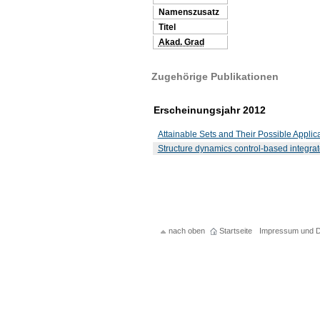
Namenszusatz
Titel
Akad. Grad
Zugehörige Publikationen
Erscheinungsjahr 2012
Attainable Sets and Their Possible Applic
Structure dynamics control-based integrate
nach oben
Startseite
Impressum und D