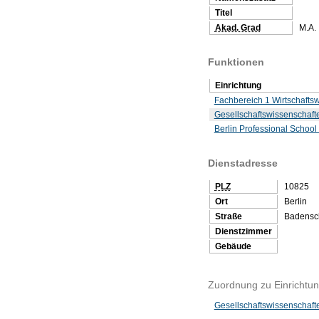
Titel
Akad. Grad
M.A.
Funktionen
Einrichtung
Fachbereich 1 Wirtschafts
Gesellschaftswissenschaft
Berlin Professional School
Dienstadresse
PLZ
10825
Ort
Berlin
Straße
Badensch
Dienstzimmer
Gebäude
Zuordnung zu Einrichtu
Gesellschaftswissenschaft