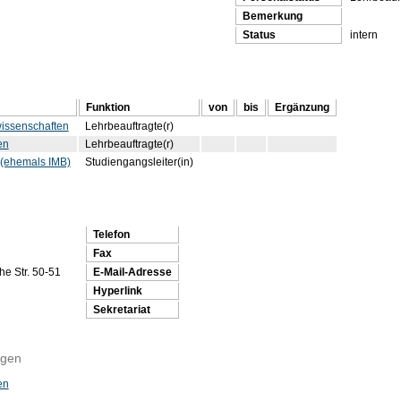
Bemerkung
Status
intern
Funktion
von
bis
Ergänzung
wissenschaften
Lehrbeauftragte(r)
en
Lehrbeauftragte(r)
 (ehemals IMB)
Studiengangsleiter(in)
Telefon
Fax
e Str. 50-51
E-Mail-Adresse
Hyperlink
Sekretariat
ngen
en