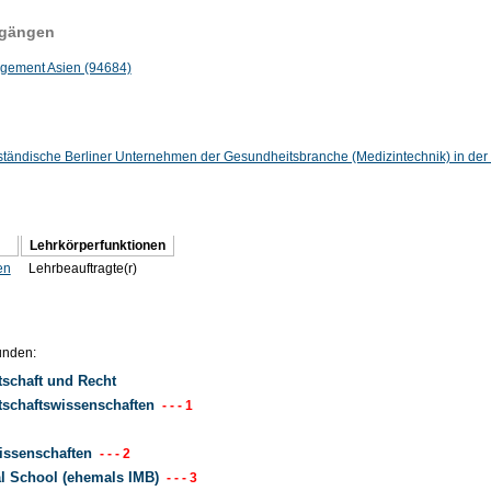
ngängen
nagement Asien (94684)
elständische Berliner Unternehmen der Gesundheitsbranche (Medizintechnik) in der
Lehrkörperfunktionen
en
Lehrbeauftragte(r)
unden:
tschaft und Recht
tschaftswissenschaften
- - - 1
wissenschaften
- - - 2
al School (ehemals IMB)
- - - 3