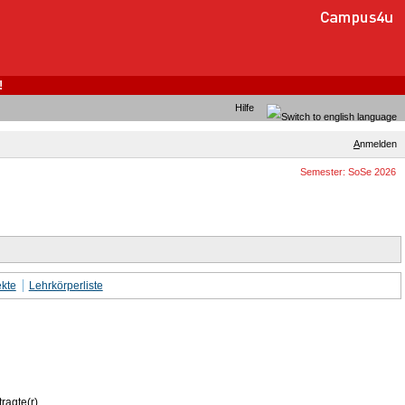
!
Hilfe
A
nmelden
Semester: SoSe 2026
kte
Lehrkörperliste
ragte(r)