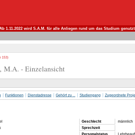
Ab 1.11.2022 wird S.A.M. für alle Anliegen rund um das Studium genutzt
e 153)
, M.A. - Einzelansicht
n
Funktionen
Dienstadresse
Gehört zu ...
Studiengang
Zugeordnete Proje
el
Geschlecht
männlich
k
Sprechzeit
Personalstatus
Lehrbeauft