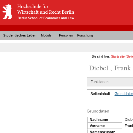
Studentisches Leben
Module
Personen
Forschung
Sie sind hier:
Startseite
(Seit
Diebel , Frank 
Funktionen:
Seiteninhalt:
Grunddate
Grunddaten
Nachname
Dieb
Vorname
Fran
Namenszusatz