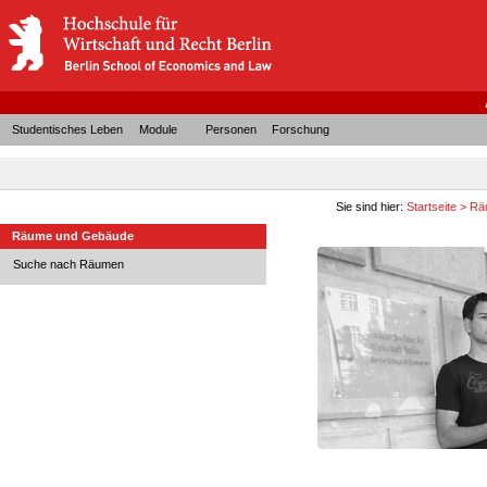
Studentisches Leben
Module
Personen
Forschung
Sie sind hier:
Startseite
>
Rä
Räume und Gebäude
Suche nach Räumen