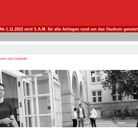
Ab 1.11.2022 wird S.A.M. für alle Anliegen rund um das Studium genutzt
ume und Gebäude