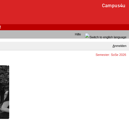
!
Hilfe
A
nmelden
Semester: SoSe 2026