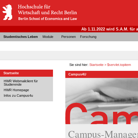
Ab 1.11.2022 wird S.A.M. für
Studentisches Leben
Module
Personen
Forschung
Sie sind hier:
Startseite
>
$servlet.topitem
Startseite
Campus4U
HWR Webmailclient für
Studierende
HWR Homepage
Infos zu Campus4u
Campus-Managem