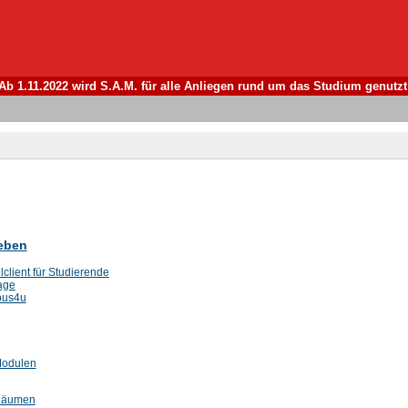
Ab 1.11.2022 wird S.A.M. für alle Anliegen rund um das Studium genutzt
eben
lient für Studierende
age
pus4u
Modulen
Räumen