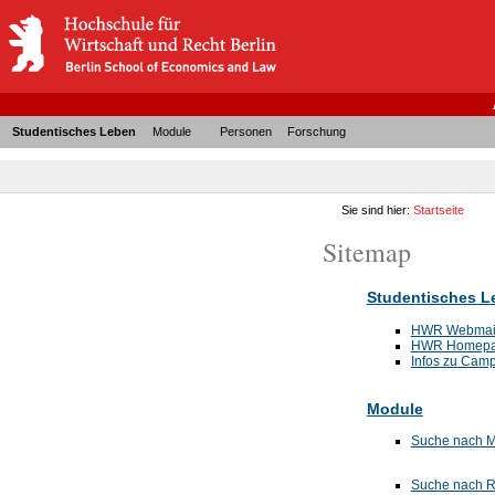
Studentisches Leben
Module
Personen
Forschung
Sie sind hier:
Startseite
Sitemap
Studentisches L
HWR Webmailc
HWR Homep
Infos zu Cam
Module
Suche nach 
Suche nach 