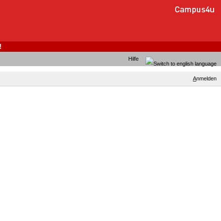
!
Hilfe
A
nmelden