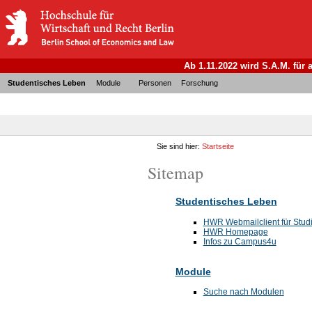
Ab 1.11.2022 wird S.A.M. für
Studentisches Leben
Module
Personen
Forschung
Sie sind hier:
Startseite
Sitemap
Studentisches Leben
HWR Webmailclient für Stud
HWR Homepage
Infos zu Campus4u
Module
Suche nach Modulen